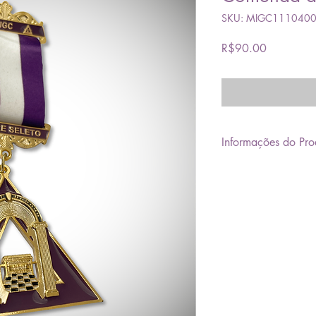
SKU: MIGC111040
Price
R$90.00
Informações do Pro
Comenda de Mestre S
confeccionada em met
galvanização dourada
relevo polido manualm
color (roxa e branca
Peso: 30 gramas
Tamanho aproximado