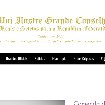
Fundado em 2021
risdicionado ao General Grand Council Cryptic Masons, International
Grandes Oficiais
Notícias
Filantropia
Graus Crípticos
Ve
Comenda de