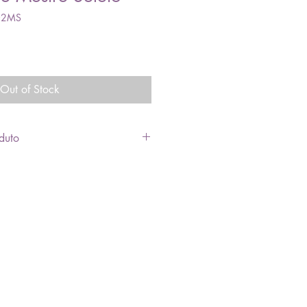
02MS
Out of Stock
duto
eleto com símbolo do Grau,
al, fundido em liga de zamac,
, montagem 2D sobreposta, alto
ente, com passadores de fita bi-
).
: 5cm