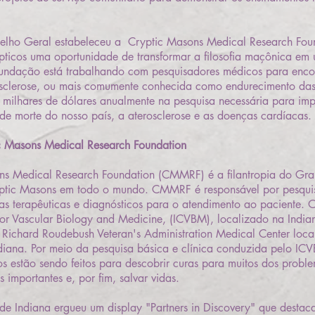
lho Geral estabeleceu a Cryptic Masons Medical Research Fou
ticos uma oportunidade de transformar a filosofia maçônica em 
Fundação está trabalhando com pesquisadores médicos para enco
osclerose, ou mais comumente conhecida como endurecimento das a
 milhares de dólares anualmente na pesquisa necessária para im
de morte do nosso país, a aterosclerose e as doenças cardíacas.
Masons Medical Research Foundation
ns Medical Research Foundation (CMMRF) é a filantropia do Gr
yptic Masons em todo o mundo. CMMRF é responsável por pesqui
as terapêuticas e diagnósticos para o atendimento ao paciente
for Vascular Biology and Medicine, (ICVBM), localizado na Indian
 Richard Roudebush Veteran's Administration Medical Center loc
ndiana. Por meio da pesquisa básica e clínica conduzida pelo I
estão sendo feitos para descobrir curas para muitos dos proble
 importantes e, por fim, salvar vidas.
de Indiana ergueu um display "Partners in Discovery" que destac