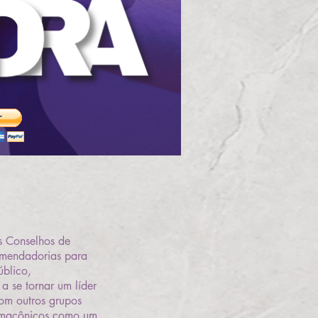
s Conselhos de
omendadorias para
úblico,
a se tornar um líder
om outros grupos
s maçônicos como um