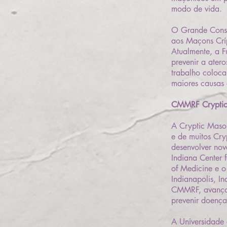
modo de vida.
O Grande Conse
aos Maçons Críp
Atualmente, a 
prevenir a ater
trabalho coloca
maiores causas 
CMMRF Cryptic 
A Cryptic Maso
e de muitos Cr
desenvolver nov
Indiana Center 
of Medicine e o
Indianapolis, I
CMMRF, avanços 
prevenir doenças
A Universidade 