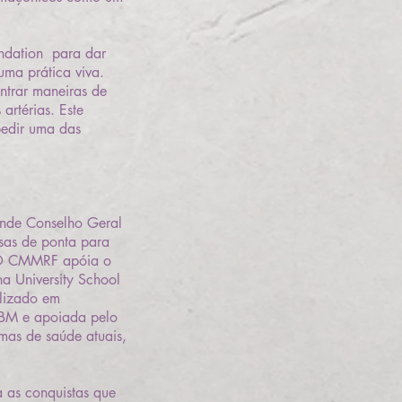
ndation para dar
uma prática viva.
ntrar maneiras de
rtérias. Este
pedir uma das
ande Conselho Geral
sas de ponta para
. O CMMRF apóia o
a University School
alizado em
CVBM e apoiada pelo
mas de saúde atuais,
a as conquistas que