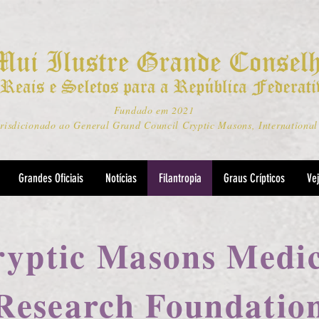
Fundado em 2021
risdicionado ao General Grand Council Cryptic Masons, International
Grandes Oficiais
Notícias
Filantropia
Graus Crípticos
Ve
yptic Masons Medic
Research Foundatio