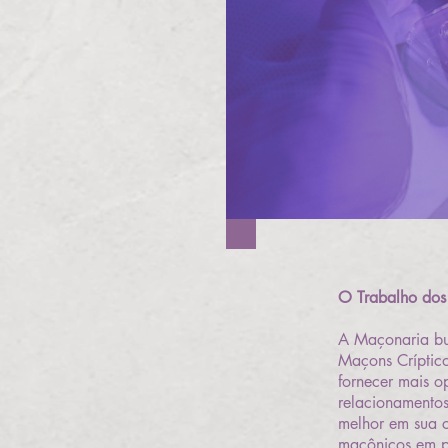
O Trabalho dos
A Maçonaria bu
Maçons Críptic
fornecer mais o
relacionamentos
melhor em sua c
maçônicos em p