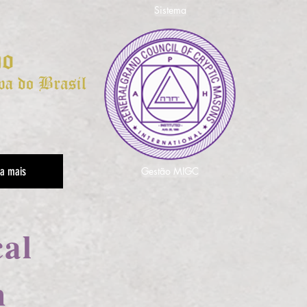
Sistema
Gestão MIGC
ja mais
al
n