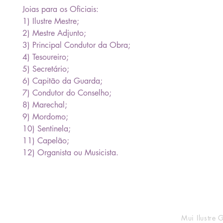
Joias para os Oficiais:
1) Ilustre Mestre;
2) Mestre Adjunto;
3) Principal Condutor da Obra;
4) Tesoureiro;
5) Secretário;
6) Capitão da Guarda;
7) Condutor do Conselho;
8) Marechal;
9) Mordomo;
10) Sentinela;
11) Capelão;
12) Organista ou Musicista.
CNPJ 42
Mui Ilustre