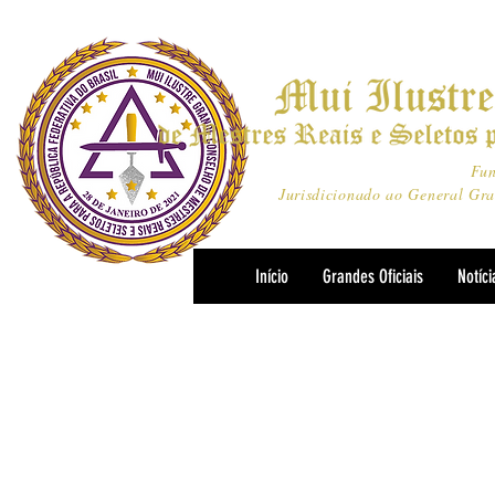
Fu
Jurisdicionado ao General Gra
Início
Grandes Oficiais
Notíci